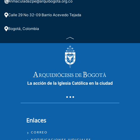
inmaculadazpe@arquibogota.org.co
Calle 29 No 32-09 Barrio Acevedo Tejada
Bogotá, Colombia
Enlaces
ENLACES
CORREO
NOTIFICACIONES JUDICIALES