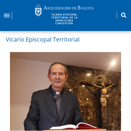
Pasar
al
VICARÍA EPISCOPAL
contenido
TERRITORIAL DE LA
INMACULADA
principal
CONCEPCIÓN
Vicario Episcopal Territorial