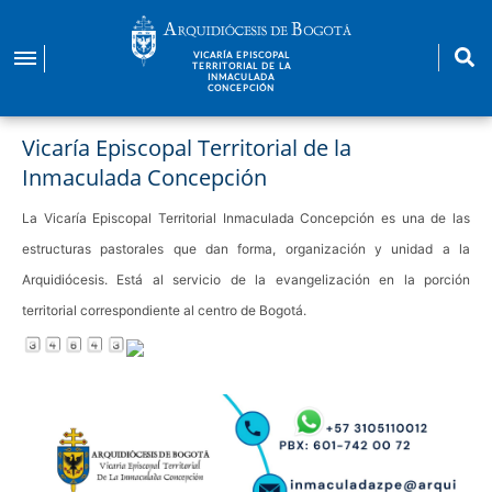
Pasar
al
VICARÍA EPISCOPAL
contenido
TERRITORIAL DE LA
INMACULADA
principal
CONCEPCIÓN
Vicaría Episcopal Territorial de la
Inmaculada Concepción
La Vicaría Episcopal Territorial Inmaculada Concepción es una de las
estructuras pastorales que dan forma, organización y unidad a la
Arquidiócesis. Está al servicio de la evangelización en la porción
territorial correspondiente al centro de Bogotá.