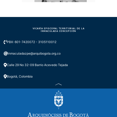
VICARÍA EPISCOPAL TERRITORIAL DE LA
Episodio especial - Monseñor
INMACULADA CONCEPCIÓN
Héctor Fabio Henao
PBX: 601-7420072 - 3105110012
inmaculadazpe@arquibogota.org.co
Calle 29 No 32-09 Barrio Acevedo Tejada
Bogotá, Colombia
Papa Francisco - Inv. especial:
Cardenal Luis José Rueda Aparicio.
Pt 2/3