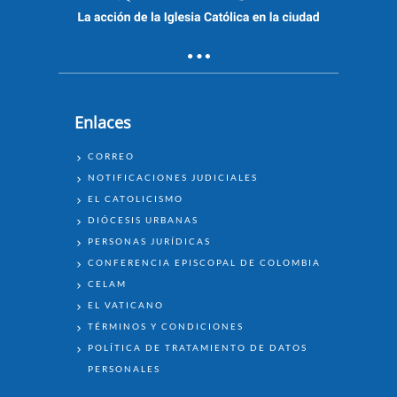
Enlaces
ENLACES
CORREO
RUGIDO PODCAST - EL CAMINO DEL
NOTIFICACIONES JUDICIALES
LEÓN Inv. especial: Cardenal Luis
EL CATOLICISMO
José Rueda Aparicio Pt 1/3
DIÓCESIS URBANAS
PERSONAS JURÍDICAS
CONFERENCIA EPISCOPAL DE COLOMBIA
CELAM
EL VATICANO
TÉRMINOS Y CONDICIONES
POLÍTICA DE TRATAMIENTO DE DATOS
PERSONALES