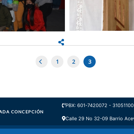
1
2
3
Page
Page
Página
actual
PBX: 601-7420072 - 31051100
ULADA CONCEPCIÓN
Calle 29 No 32-09 Barrio Ace