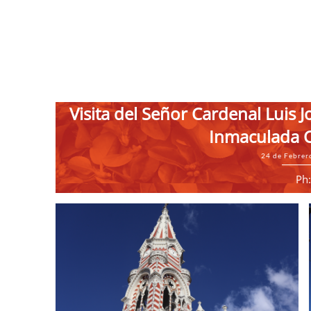
Visita del Señor Cardenal Luis J
Inmaculada 
24 de Febrer
Ph: